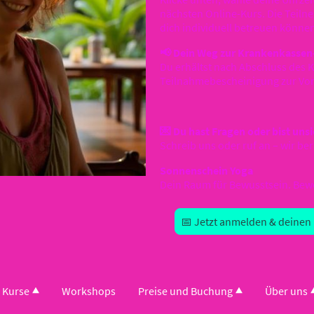
nächsten Online-Kurs. Die Teilne
dich individuell betreuen könne
📢 Dein Weg zur Krankenkassen
Du erhältst nach Abschluss des 
Teilnahmebescheinigung zur Vorl
💌 Du hast Fragen oder bist uns
Schreib uns oder ruf an – wir ber
Sonnenschein Yoga
Dein Raum für Bewusstsein. Bewe
📅 Jetzt anmelden & deinen 
Kurse
Workshops
Preise und Buchung
Über uns