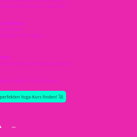
hmerzahl ist begrenzt, damit wir
n.
-Erstattung:
Kurses eine
age bei deiner Kasse.
icher?
aten dich gern, kostenlos & ehrlich.
gung. Balance. Auch online.
perfekten Yoga-Kurs finden! 🚀