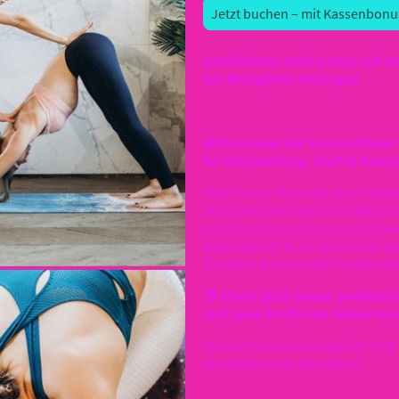
Jetzt buchen – mit Kassenbonu
Zertifiziertes Online-Yoga mit 
aus Bietigheim-Bissingen
Willkommen bei Sonnenschein Y
für Entspannung, Kraft & Bewus
Stell dir vor: Du rollst deine Yo
verbindest dich über den Bildsch
Erlebnis, das mehr ist als nur Bew
Bewusstsein. Es ist dein neuer W
Zuhause aus und doch verbunden
📕 Starte jetzt deinen zertifiz
und lasse ihn dir von deiner Kr
Unsere Kurse sind nach §20 SGB V
Krankenkassen anerkannt.