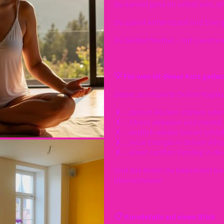
Du kannst ganz du selbst sein, 
Du sparst Anfahrtszeit und Energ
Du bleibst flexibel – mit Live
💡 Für wen ist dieser Kurs gedac
Dieser zertifizierte Online-Yogaku
🤸 ...deinen Rücken stärken oder
🤸 ...Stress abbauen und menta
🤸 ...endlich wieder besser schlaf
🤸 ...neue Energie in deinen Allta
🤸 ...einen sanften Einstieg in di
Und das Beste: Du bekommst bis
übernommen!
📋 Kursdetails auf einen Blick