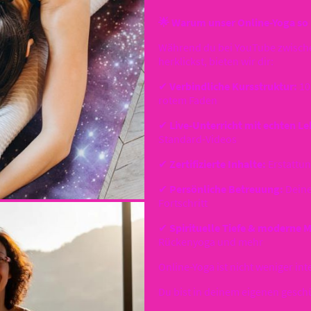
🌟 Warum unser Online-Yoga so 
Während du bei YouTube zwische
herklickst, bieten wir dir:
✔
Verbindliche Kursstruktur:
10
rotem Faden
✔
Live-Unterricht mit echten Le
Standard-Videos
✔
Zertifizierte Inhalte:
Erstattun
✔
Persönliche Betreuung:
Deine
Fortschritt
✔
Spirituelle Tiefe & moderne 
Rückenyoga und mehr
Online-Yoga ist nicht weniger int
Du bist in deinem eigenen gesc