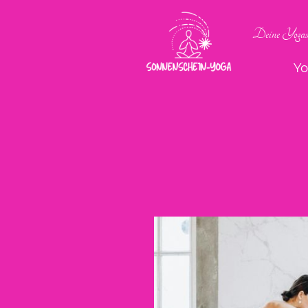
Deine Yogasc
Y