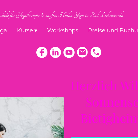
hule für Yogatherapie & sanftes Hatha Yoga in Bad Liebenwerda
oga
Kurse
Workshops
Preise und Buch
Herzlich Wi
Sonnensc
Bietighei