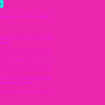
s
Krankenkassen-Zuschuss – direkt
oga – Deine ganzheitliche Quelle
stsein
gamatte aus, atmest tief durch und
irm mit einem zertifizierten Yoga-
egung. Es ist Heilung. Es ist
eg zu dir selbst – bequem von
 mit einer echten Gemeinschaft.
ierten 10-Wochen-Online-Yoga-Kurs
ankenkasse erstatten!
 zertifiziert und von den meisten