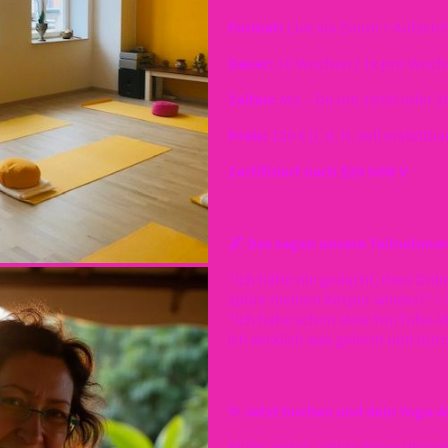
Format:
Live via Zoom + Aufzei
Dauer:
10 Wochen / 1x pro Woche
Zeiten:
Mo – Do um 19:00 oder 2
Preis:
120 € (i. d. R. voll erstattba
Zertifiziert nach §20 SGB V
🌌 Das sagen unsere Teilnehmer
"Ich hätte nie gedacht, dass Onli
spüre meinen Körper wieder!" – 
"Ich habe schon viele YouTube-V
ich wirklich was gelernt und dur
✨ Jetzt buchen und dein Yoga-A
Klicke unten, wähle deine Uhrzeit