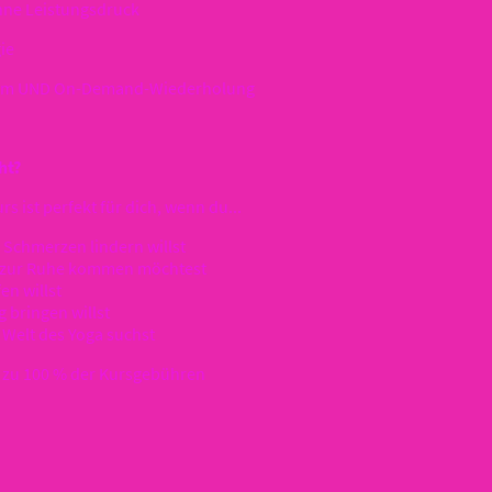
ohne Leistungsdruck
ie
stream UND On-Demand-Wiederholung
ht?
rs ist perfekt für dich, wenn du...
 Schmerzen lindern willst
l zur Ruhe kommen möchtest
en willst
g bringen willst
e Welt des Yoga suchst
 zu 100 % der Kursgebühren