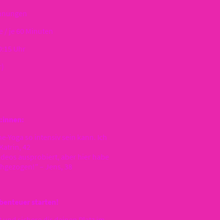
chnungen
 / je 60 Minuten
0:15 Uhr
r)
:innen:
ne-Yoga so intensiv sein kann. Ich
Katrin, 42
ideos ausprobiert, aber hier habe
chgezogen!" – Jens, 38
benteuer starten!
 und sichere dir deinen Platz im