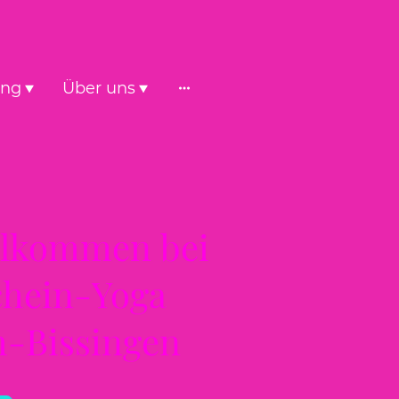
ung
Über uns
llkommen bei
hein-Yoga
m-Bissingen